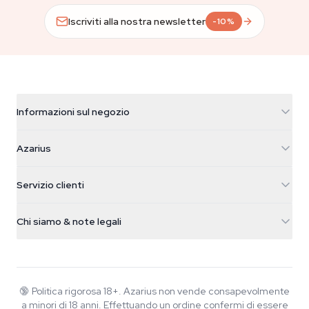
Iscriviti alla nostra newsletter
-10%
Informazioni sul negozio
Azarius
Azarius
Galvaniweg 11
5482 TN Schijndel
Semi di cannabis
Servizio clienti
Nederland
Funghi magici
Info spedizione
support@azarius.com
Smokeshop
Chi siamo & note legali
+31(0)204897914
Politica di reso
Smartshop
Chi è Azarius
Garanzia di qualità
Herbshop
Wiki
Contattaci
Growshop
Blog
🔞
Politica rigorosa 18+. Azarius non vende consapevolmente
FAQ
a minori di 18 anni. Effettuando un ordine confermi di essere