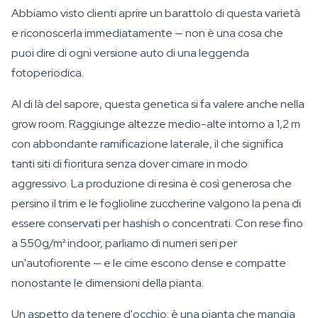
Abbiamo visto clienti aprire un barattolo di questa varietà
e riconoscerla immediatamente — non è una cosa che
puoi dire di ogni versione auto di una leggenda
fotoperiodica.
Al di là del sapore, questa genetica si fa valere anche nella
grow room. Raggiunge altezze medio-alte intorno a 1,2 m
con abbondante ramificazione laterale, il che significa
tanti siti di fioritura senza dover cimare in modo
aggressivo. La produzione di resina è così generosa che
persino il trim e le foglioline zuccherine valgono la pena di
essere conservati per hashish o concentrati. Con rese fino
a 550g/m² indoor, parliamo di numeri seri per
un'autofiorente — e le cime escono dense e compatte
nonostante le dimensioni della pianta.
Un aspetto da tenere d'occhio: è una pianta che mangia