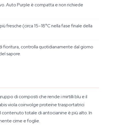
 vivo. Auto Purple è compatta e non richiede
 fresche (circa 15–18°C nella fase finale della
 fioritura, controlla quotidianamente dal giorno
del sapore.
ppo di composti che rende i mirtilli blu e il
is viola coinvolge proteine trasportatrici
ontenuto totale di antocianine è più alto. In
mente cime e foglie.