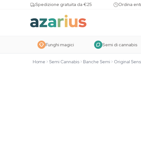
Skip to content
Spedizione gratuita da €25
Ordina entr
Funghi magici
Semi di cannabis
Home
Semi Cannabis
Banche Semi
Original Sen