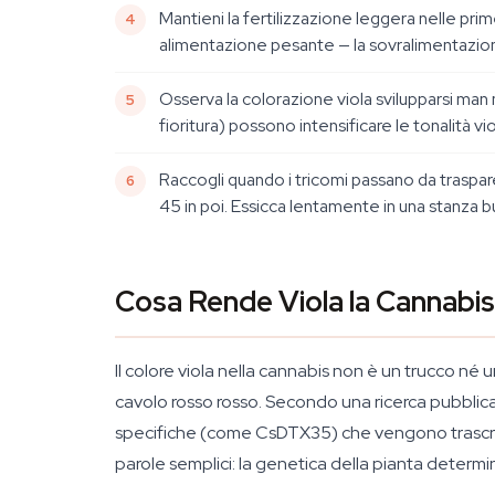
Mantieni la fertilizzazione leggera nelle pri
alimentazione pesante — la sovralimentazion
Osserva la colorazione viola svilupparsi ma
fioritura) possono intensificare le tonalità vi
Raccogli quando i tricomi passano da traspar
45 in poi. Essicca lentamente in una stanza 
Cosa Rende Viola la Cannabis
Il colore viola nella cannabis non è un trucco né 
cavolo rosso rosso. Secondo una ricerca pubblica
specifiche (come CsDTX35) che vengono trascritte
parole semplici: la genetica della pianta determ