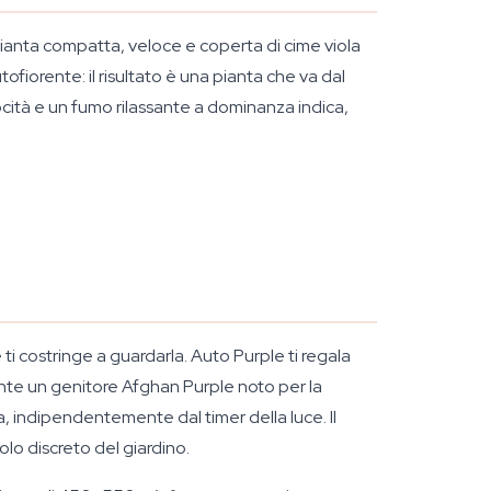
ianta compatta, veloce e coperta di cime viola
ofiorente: il risultato è una pianta che va dal
elocità e un fumo rilassante a dominanza indica,
ti costringe a guardarla. Auto Purple ti regala
te un genitore Afghan Purple noto per la
a, indipendentemente dal timer della luce. Il
lo discreto del giardino.