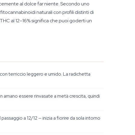
mplicemente al dolce far niente. Secondo uno
tocannabinoidi naturali con profili distinti di
HC al 12–16% significa che puoi goderti un
 con terriccio leggero e umido. La radichetta
 non amano essere rinvasate a metà crescita, quindi
passaggio a 12/12 — inizia a fiorire da sola intorno