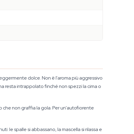
o leggermente dolce. Non è l'aroma più aggressivo
oma resta intrappolato finché non spezzi la cima o
cio che non graffia la gola. Per un'autofiorente
i: le spalle si abbassano, la mascella si rilassa e