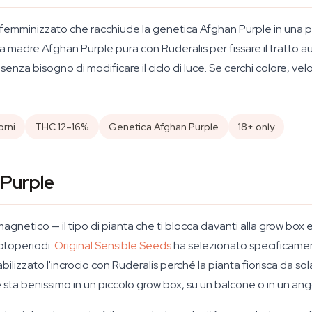
femminizzato che racchiude la genetica Afghan Purple in una p
 madre Afghan Purple pura con Ruderalis per fissare il tratto aut
, senza bisogno di modificare il ciclo di luce. Se cerchi colore, v
orni
THC 12–16%
Genetica Afghan Purple
18+ only
 Purple
netico — il tipo di pianta che ti blocca davanti alla grow box e 
fotoperiodi.
Original Sensible Seeds
ha selezionato specificamen
ilizzato l'incrocio con Ruderalis perché la pianta fiorisca da sol
sta benissimo in un piccolo grow box, su un balcone o in un ango