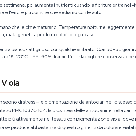
me settimane, poi aumenta i nutrienti quando la fioritura entra nel
e è l'errore più comune che vediamo con le auto.
n mano che le cime maturano. Temperature notturne leggermente più
ola, ma la genetica produrrà colore in ogni caso.
enti a bianco-lattiginoso con qualche ambrato. Con 50–55 giorni di
buia a 18–20°C e 55–60% di umidità per la migliore conservazione 
 Viola
un segno di stress — è pigmentazione da antocianine, lo stesso gru
ta su PMC10376404, la biosintesi delle antocianine nella cannab
 più attivamente nei tessuti con pigmentazione viola, dove il c
ina se produce abbastanza di questi pigmenti da colorare visibil