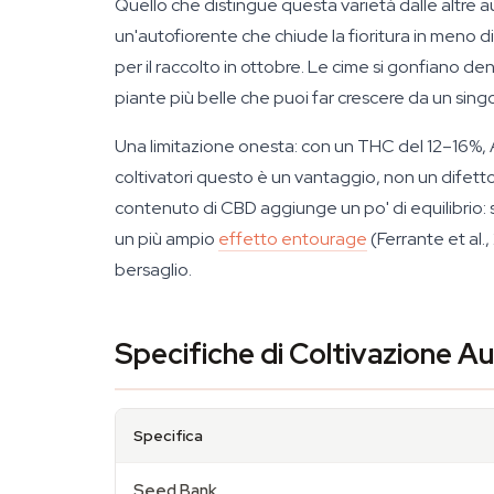
Quello che distingue questa varietà dalle altre a
un'autofiorente che chiude la fioritura in men
per il raccolto in ottobre. Le cime si gonfiano d
piante più belle che puoi far crescere da un sing
Una limitazione onesta: con un THC del 12–16%, 
coltivatori questo è un vantaggio, non un difetto
contenuto di CBD aggiunge un po' di equilibrio: 
un più ampio
effetto entourage
(Ferrante et al
bersaglio.
Specifiche di Coltivazione A
Specifica
Seed Bank