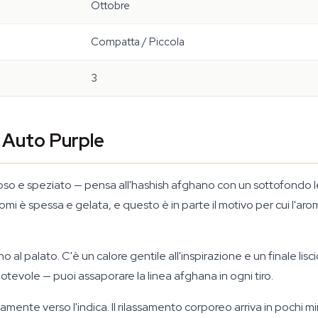
Ottobre
Compatta / Piccola
3
 Auto Purple
erroso e speziato — pensa all'hashish afghano con un sottofond
comi è spessa e gelata, e questo è in parte il motivo per cui l'ar
o al palato. C'è un calore gentile all'inspirazione e un finale lis
tevole — puoi assaporare la linea afghana in ogni tiro.
ente verso l'indica. Il rilassamento corporeo arriva in pochi minut