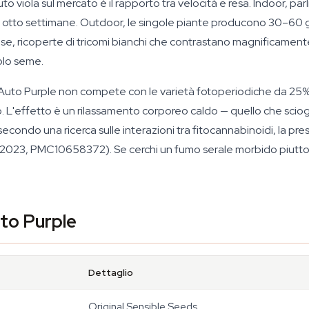
uto viola sul mercato è il rapporto tra velocità e resa. Indoor, 
o di otto settimane. Outdoor, le singole piante producono 30–
ense, ricoperte di tricomi bianchi che contrastano magnificamente
olo seme.
Auto Purple non compete con le varietà fotoperiodiche da 25%+ 
. L'effetto è un rilassamento corporeo caldo — quello che sciogli
secondo una ricerca sulle interazioni tra fitocannabinoidi, la 
., 2023, PMC10658372). Se cerchi un fumo serale morbido piuttos
uto Purple
Dettaglio
Original Sensible Seeds