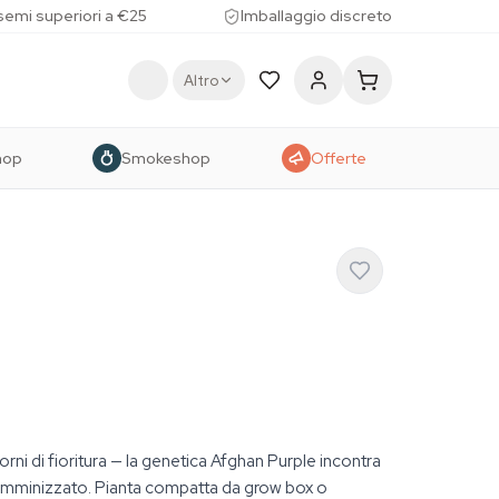
 semi superiori a €25
Imballaggio discreto
Altro
hop
Smokeshop
Offerte
iorni di fioritura — la genetica Afghan Purple incontra
e femminizzato. Pianta compatta da grow box o