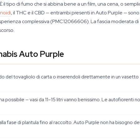
o. È il tipo di fumo che si abbina bene a un film, una cena, o se
noidi
, il THC e il CBD — entrambi presenti in Auto Purple — sono fi
esperienza complessiva (PMC12066606). La fascia moderata di T
scorso.
nabis Auto Purple
o del tovagliolo di carta o inserendoli direttamente in un vasetto
rima possibile — vasi da 11–15 litri vanno benissimo. Le autofiorenti
la fase di plantula fino al raccolto. Auto Purple non ha bisogno del 