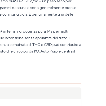
parliamo di 450–550 g/m² — un peso serio per
60 grammi ciascuna e sono generalmente pronte
 con i calici viola. È genuinamente una delle
in termini di potenza pura. Ma per molti
e la tensione senza appiattire del tutto. Il
presenza combinata di THC e CBD può contribuire a
to che un colpo da KO, Auto Purple centra il