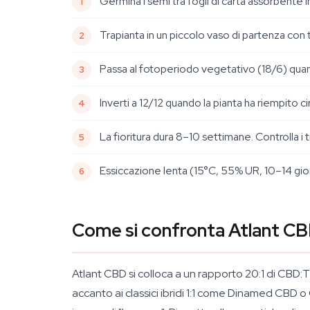
Germina i semi tra fogli di carta assorbente
Trapianta in un piccolo vaso di partenza con 
Passa al fotoperiodo vegetativo (18/6) quan
Inverti a 12/12 quando la pianta ha riempito ci
La fioritura dura 8–10 settimane. Controlla i
Essiccazione lenta (15°C, 55% UR, 10–14 giorni)
Come si confronta Atlant CBD
Atlant CBD si colloca a un rapporto 20:1 di CBD:
accanto ai classici ibridi 1:1 come Dinamed CBD 