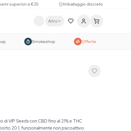
 semi superiori a €25
Imballaggio discreto
Altro
hop
Smokeshop
Offerte
to di VIP Seeds con CBD fino al 21% e THC
porto 20:1, funzionalmente non psicoattivo.