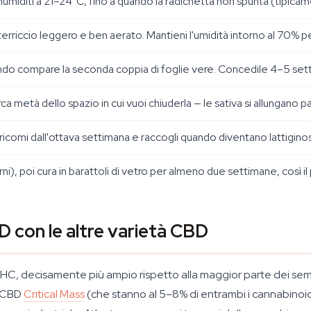
 inumiditi a 21–24°C, fino a quando la radichetta non spunta (tipic
terriccio leggero e ben aerato. Mantieni l'umidità intorno al 70% p
do compare la seconda coppia di foglie vere. Concedile 4–5 sett
rca metà dello spazio in cui vuoi chiuderla — le sativa si allungano p
 tricomi dall'ottava settimana e raccogli quando diventano lattigin
, poi cura in barattoli di vetro per almeno due settimane, così il pro
 con le altre varietà CBD
THC, decisamente più ampio rispetto alla maggior parte dei semi 
o CBD
Critical Mass
(che stanno al 5–8% di entrambi i cannabinoi