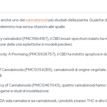
d è anche uno dei
cannabinoidi
più studiati della pianta. Qualche 
diremmo mai senza citazioni alle spalle.
by cannabidiol
(PMC11964187), il CBD broad-spectrum inalato ha mo
e delle crisi epilettiche in modelli preclinici.
Body: A Promising
(PMC6928757), il CBD ha indotto apoptosi in du
of Cannabinoids
(PMC5054289), cannabinoidi di origine vegetale, s
i.
cacy of Cannabinoids
(PMC12467043), quattro cannabinoidi hanno fo
legame in studi di modellazione.
 sulla cannabis e sui cannabinoidi, i prodotti a basso THC e alto 