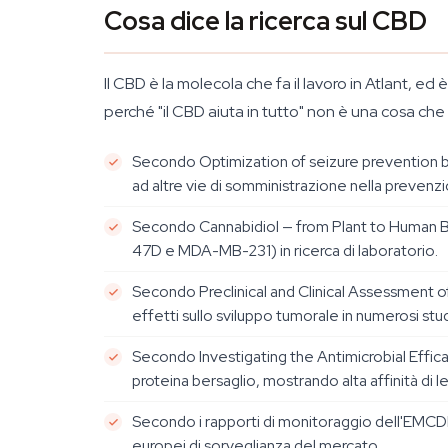
Cosa dice la ricerca sul CBD
Il CBD è la molecola che fa il lavoro in Atlant, e
perché "il CBD aiuta in tutto" non è una cosa che 
Secondo
Optimization of seizure prevention 
ad altre vie di somministrazione nella prevenzion
Secondo
Cannabidiol — from Plant to Human 
47D e MDA-MB-231) in ricerca di laboratorio.
Secondo
Preclinical and Clinical Assessment 
effetti sullo sviluppo tumorale in numerosi stud
Secondo
Investigating the Antimicrobial Effi
proteina bersaglio, mostrando alta affinità di 
Secondo i rapporti di monitoraggio dell'EMCDDA
europei di sorveglianza del mercato.