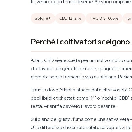
troverai oggi in forma di seme. Se vuoi comprare 
Solo 18+
CBD 12–21%
THC 0,5–0,6%
Ib
Perché i coltivatori scelgon
Atlant CBD viene scelta per un motivo molto con
che lavora con genetiche russe, spagnole, ameri
giornata senza fermare la vita quotidiana. Parlia
Il punto dove Atlant si stacca dalle altre varietà
degli ibridi etichettati come "1:1" o "ricchi di CB
testa, Atlant fa davvero il lavoro pesante.
Sul piano del gusto, fuma come una sativa vera —
Una differenza che si nota subito se vaporizzi fio