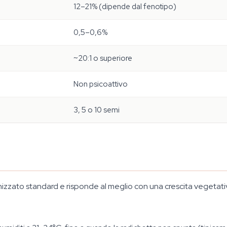
12–21% (dipende dal fenotipo)
0,5–0,6%
~20:1 o superiore
Non psicoattivo
3, 5 o 10 semi
zato standard e risponde al meglio con una crescita vegetativa