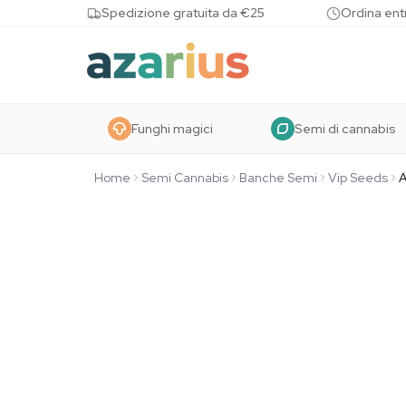
Skip to content
Spedizione gratuita da €25
Ordina entr
Funghi magici
Semi di cannabis
Home
Semi Cannabis
Banche Semi
Vip Seeds
A