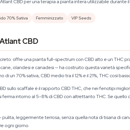
Atlant CBD per una terapia a pianta intera utilizzabile durante il
rido 70% Sativa
Femminizzato
VIP Seeds
o Atlant CBD
creto: offre una pianta full-spectrum con CBD alto e un THC p
cane, olandesi e canadesi — ha costruito questa varietà specif
mo di un 70% sativa, CBD medio tra il 12% e il 21%, THC così bas
 CBD sullo scaffale è il rapporto CBD:THC, che nei fenotipi miglio
D" si ferma intorno al 5–8% di CBD con altrettanto THC. Se quello c
 pulita, leggermente terrosa, senza quella nota di tisana di can
re ogni giorno.