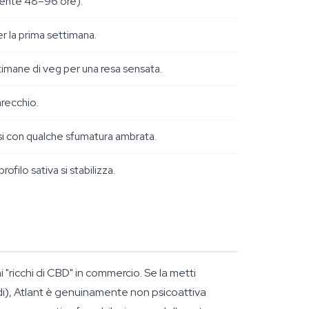
amente 48–96 ore).
er la prima settimana.
imane di veg per una resa sensata.
arecchio.
osi con qualche sfumatura ambrata.
filo sativa si stabilizza.
"ricchi di CBD" in commercio. Se la metti
di), Atlant è genuinamente non psicoattiva