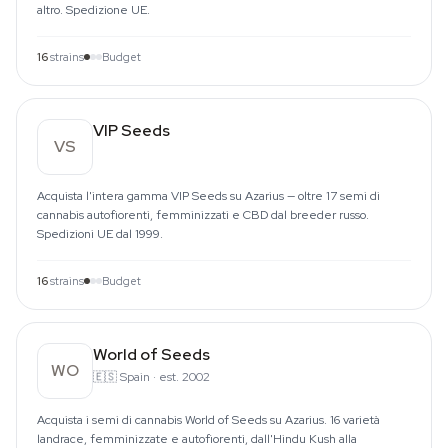
altro. Spedizione UE.
16
strains
Budget
VIP Seeds
VS
Acquista l'intera gamma VIP Seeds su Azarius — oltre 17 semi di
cannabis autofiorenti, femminizzati e CBD dal breeder russo.
Spedizioni UE dal 1999.
16
strains
Budget
World of Seeds
WO
🇪🇸
Spain
·
est. 2002
Acquista i semi di cannabis World of Seeds su Azarius. 16 varietà
landrace, femminizzate e autofiorenti, dall'Hindu Kush alla