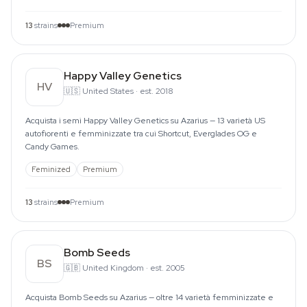
13
strains
Premium
Happy Valley Genetics
HV
🇺🇸
United States
·
est. 2018
Acquista i semi Happy Valley Genetics su Azarius — 13 varietà US
autofiorenti e femminizzate tra cui Shortcut, Everglades OG e
Candy Games.
Feminized
Premium
13
strains
Premium
Bomb Seeds
BS
🇬🇧
United Kingdom
·
est. 2005
Acquista Bomb Seeds su Azarius — oltre 14 varietà femminizzate e