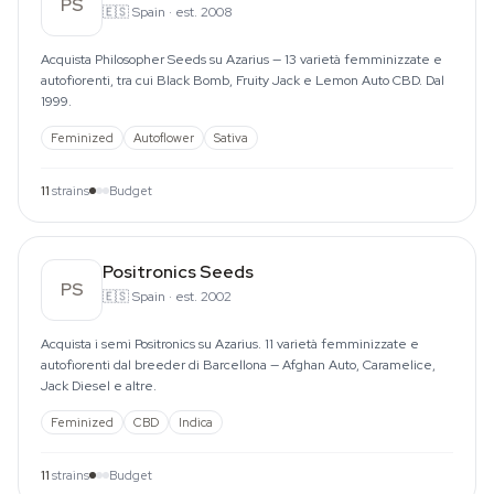
PS
🇪🇸
Spain
·
est. 2008
Acquista Philosopher Seeds su Azarius — 13 varietà femminizzate e
autofiorenti, tra cui Black Bomb, Fruity Jack e Lemon Auto CBD. Dal
1999.
Feminized
Autoflower
Sativa
11
strains
Budget
Positronics Seeds
PS
🇪🇸
Spain
·
est. 2002
Acquista i semi Positronics su Azarius. 11 varietà femminizzate e
autofiorenti dal breeder di Barcellona — Afghan Auto, Caramelice,
Jack Diesel e altre.
Feminized
CBD
Indica
11
strains
Budget