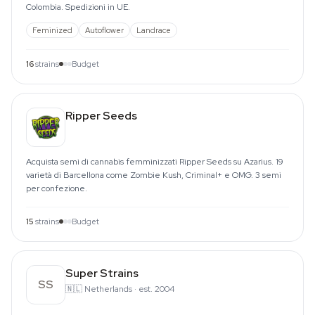
Colombia. Spedizioni in UE.
Feminized
Autoflower
Landrace
16
strains
Budget
Ripper Seeds
Acquista semi di cannabis femminizzati Ripper Seeds su Azarius. 19
varietà di Barcellona come Zombie Kush, Criminal+ e OMG. 3 semi
per confezione.
15
strains
Budget
Super Strains
SS
🇳🇱
Netherlands
·
est. 2004