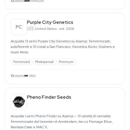
13
strains
Premium
Purple City Genetics
PC
🇺🇸
United States
·
est. 2008
Acquista 13 semi Purple City Genetics su Azarius: femminizzati,
autofiorenti e S1 creati a San Francisco. Genetica Runtz, Gushers e
Gush Mints.
Feminized
Photoperiod
Premium
13
strains
Mid
Pheno Finder Seeds
Acquista i semi Pheno Finder su Azarius — 13 varietà di cannabis
femminizzate del breeder di Amsterdam, tra cui Fromage Blue,
Rainbow Cake e MAC 11.