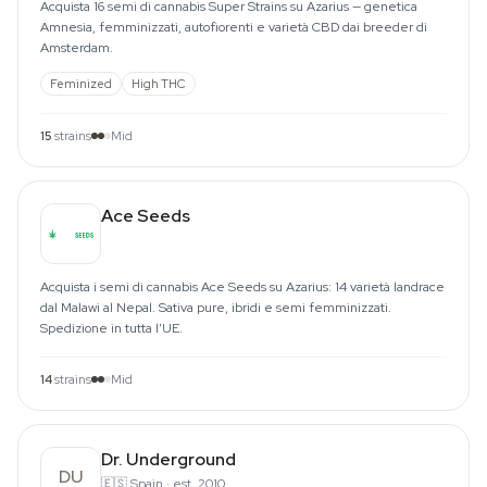
Acquista 16 semi di cannabis Super Strains su Azarius — genetica
Amnesia, femminizzati, autofiorenti e varietà CBD dai breeder di
Amsterdam.
Feminized
High THC
15
strains
Mid
Ace Seeds
Acquista i semi di cannabis Ace Seeds su Azarius: 14 varietà landrace
dal Malawi al Nepal. Sativa pure, ibridi e semi femminizzati.
Spedizione in tutta l'UE.
14
strains
Mid
Dr. Underground
DU
🇪🇸
Spain
·
est. 2010