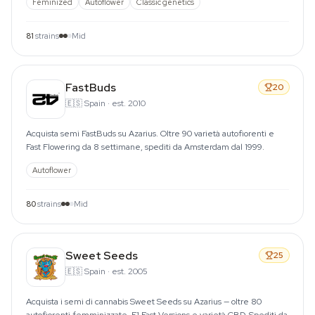
Feminized
Autoflower
Classic genetics
81
strains
Mid
FastBuds
20
🇪🇸
Spain
·
est. 2010
Acquista semi FastBuds su Azarius. Oltre 90 varietà autofiorenti e
Fast Flowering da 8 settimane, spediti da Amsterdam dal 1999.
Autoflower
80
strains
Mid
Sweet Seeds
25
🇪🇸
Spain
·
est. 2005
Acquista i semi di cannabis Sweet Seeds su Azarius — oltre 80