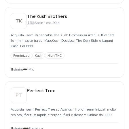
The Kush Brothers
TK
🇪🇸
Spain
·
est. 2014
Acquista i semi di cannabis The Kush Brothers su Azarius. 11 varietà
femminizzate tra cui MassKush, Dosidoss, The Dark Side e Langui
Kush. Dal 1999.
Feminized
Kush
High THC
11
strains
Mid
Perfect Tree
PT
Acquista i semi Perfect Tree su Azarius. 11 ibridi femminizzati molto
resinosi, fioritura rapida e terpeni fuel e dessert. Online dal 1999.
11
strains
Premium