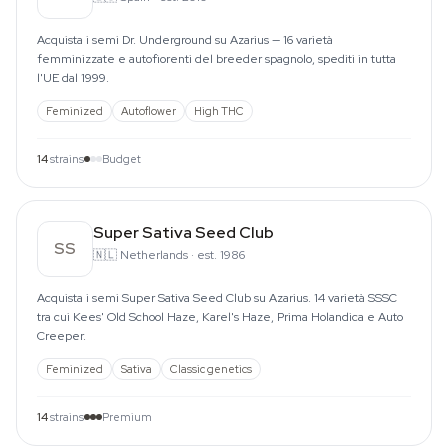
Acquista i semi Dr. Underground su Azarius — 16 varietà
femminizzate e autofiorenti del breeder spagnolo, spediti in tutta
l'UE dal 1999.
Feminized
Autoflower
High THC
14
strains
Budget
Super Sativa Seed Club
SS
🇳🇱
Netherlands
·
est. 1986
Acquista i semi Super Sativa Seed Club su Azarius. 14 varietà SSSC
tra cui Kees' Old School Haze, Karel's Haze, Prima Holandica e Auto
Creeper.
Feminized
Sativa
Classic genetics
14
strains
Premium