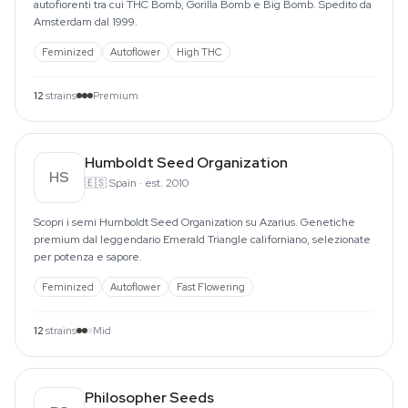
autofiorenti tra cui THC Bomb, Gorilla Bomb e Big Bomb. Spedito da
Amsterdam dal 1999.
Feminized
Autoflower
High THC
12
strains
Premium
Humboldt Seed Organization
HS
🇪🇸
Spain
·
est. 2010
Scopri i semi Humboldt Seed Organization su Azarius. Genetiche
premium dal leggendario Emerald Triangle californiano, selezionate
per potenza e sapore.
Feminized
Autoflower
Fast Flowering
12
strains
Mid
Philosopher Seeds