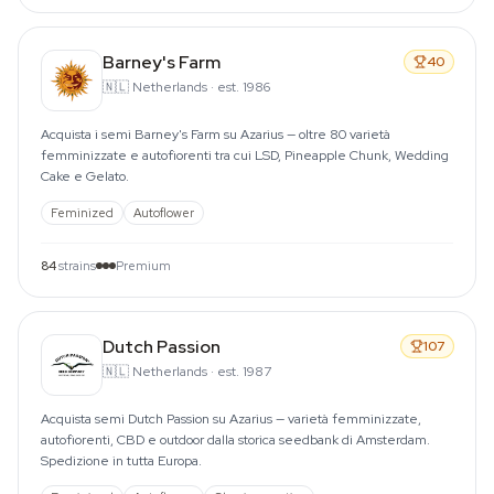
Barney's Farm
40
🇳🇱
Netherlands
·
est. 1986
Acquista i semi Barney's Farm su Azarius — oltre 80 varietà
femminizzate e autofiorenti tra cui LSD, Pineapple Chunk, Wedding
Cake e Gelato.
Feminized
Autoflower
84
strains
Premium
Dutch Passion
107
🇳🇱
Netherlands
·
est. 1987
Acquista semi Dutch Passion su Azarius — varietà femminizzate,
autofiorenti, CBD e outdoor dalla storica seedbank di Amsterdam.
Spedizione in tutta Europa.