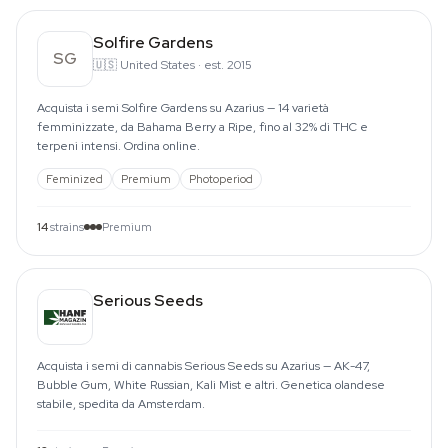
Solfire Gardens
SG
🇺🇸
United States
·
est. 2015
Acquista i semi Solfire Gardens su Azarius — 14 varietà
femminizzate, da Bahama Berry a Ripe, fino al 32% di THC e
terpeni intensi. Ordina online.
Feminized
Premium
Photoperiod
14
strains
Premium
Serious Seeds
Acquista i semi di cannabis Serious Seeds su Azarius — AK-47,
Bubble Gum, White Russian, Kali Mist e altri. Genetica olandese
stabile, spedita da Amsterdam.