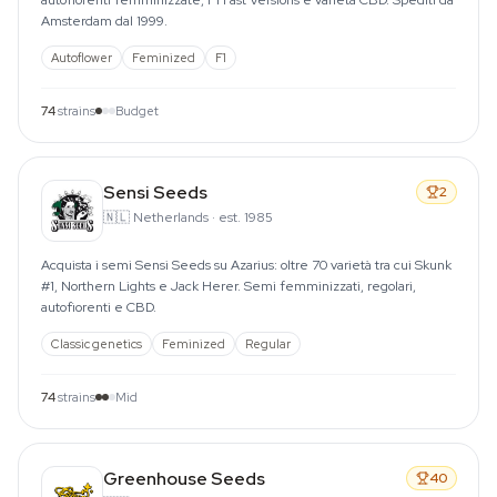
autofiorenti femminizzate, F1 Fast Versions e varietà CBD. Spediti da
Amsterdam dal 1999.
Autoflower
Feminized
F1
74
strains
Budget
Sensi Seeds
2
🇳🇱
Netherlands
·
est. 1985
Acquista i semi Sensi Seeds su Azarius: oltre 70 varietà tra cui Skunk
#1, Northern Lights e Jack Herer. Semi femminizzati, regolari,
autofiorenti e CBD.
Classic genetics
Feminized
Regular
74
strains
Mid
Greenhouse Seeds
40