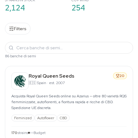
STRAINS IN STOCK
CUP WINS
2,124
254
Filters
86 banche di semi
Royal Queen Seeds
20
🇪🇸
Spain
·
est. 2007
Acquista Royal Queen Seeds online su Azarius — oltre 80 varietà RQS
femminizzate, autofiorenti, a fioritura rapida e ricche di CBD.
Spedizione UE discreta.
Feminized
Autoflower
CBD
170
strains
Budget