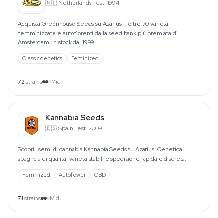
🇳🇱
Netherlands
·
est. 1994
Acquista Greenhouse Seeds su Azarius — oltre 70 varietà
femminizzate e autofiorenti dalla seed bank più premiata di
Amsterdam. In stock dal 1999.
Classic genetics
Feminized
72
strains
Mid
Kannabia Seeds
🇪🇸
Spain
·
est. 2009
Scopri i semi di cannabis Kannabia Seeds su Azarius. Genetica
spagnola di qualità, varietà stabili e spedizione rapida e discreta.
Feminized
Autoflower
CBD
71
strains
Mid