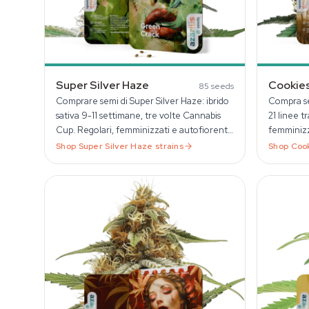
Super Silver Haze
Cookie
85
seeds
Comprare semi di Super Silver Haze: ibrido
Compra se
sativa 9-11 settimane, tre volte Cannabis
21 linee 
Cup. Regolari, femminizzati e autofiorenti
femminizz
su Azarius.
discreta 
Shop
Super Silver Haze
strains
Shop
Coo