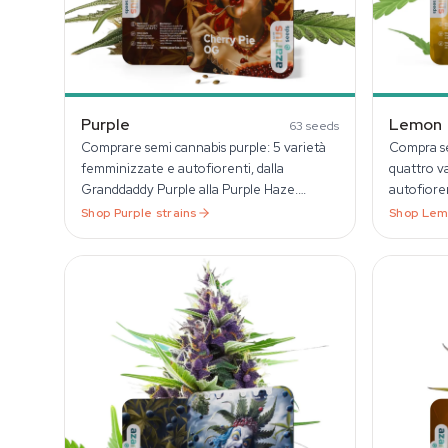
Purple
Lemon
63
seeds
Comprare semi cannabis purple: 5 varietà
Compra se
femminizzate e autofiorenti, dalla
quattro v
Granddaddy Purple alla Purple Haze.
autofiore
Genetiche affidabili da Azarius dal 1999.
discreta i
Shop
Purple
strains
Shop
Lem