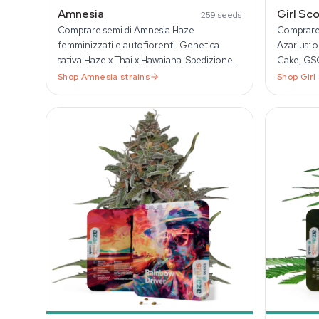
Amnesia
Girl Sc
259
seeds
Comprare semi di Amnesia Haze
Comprare 
femminizzati e autofiorenti. Genetica
Azarius: 
sativa Haze x Thai x Hawaiana. Spedizione
Cake, GSC
in tutta l'UE dal 1999.
autofioren
Shop
Amnesia
strains
Shop
Girl