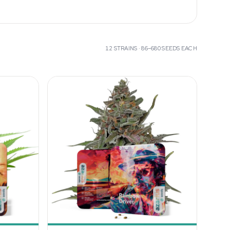
12
STRAINS ·
86–680
SEEDS EACH