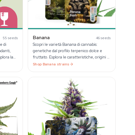
Banana
55
seeds
46
seeds
e di
Scopri le varietà Banana di cannabis:
danti,
genetiche dal profilo terpenico dolce e
plora la
fruttato. Esplora le caratteristiche, origini e
aromi di queste cultivar uniche.
Shop
Banana
strains