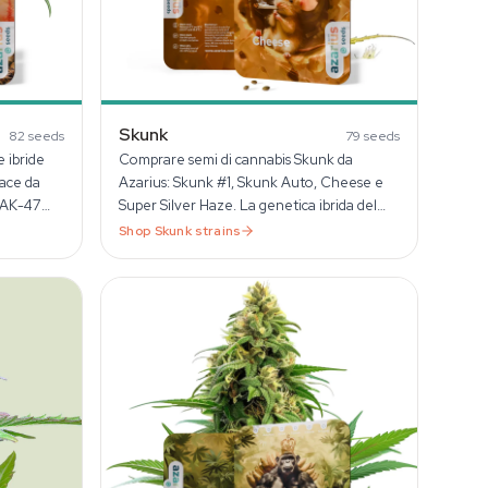
Skunk
82
seeds
79
seeds
e ibride
Comprare semi di cannabis Skunk da
ace da
Azarius: Skunk #1, Skunk Auto, Cheese e
i AK-47
Super Silver Haze. La genetica ibrida del
1978 che ha fatto la storia.
Shop
Skunk
strains