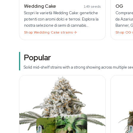
Wedding Cake
OG
149
seeds
Scopri le varietà Wedding Cake: genetiche
Comprare 
potenti con aromi dolci e terrosi. Esplora la
da Azariu
nostra selezione di semi di cannabis
Banner, 
Wedding Cake su Azarius.
autofiore
Shop
Wedding Cake
strains
Shop
OG
Popular
Solid mid-shelf strains with a strong showing across multiple se