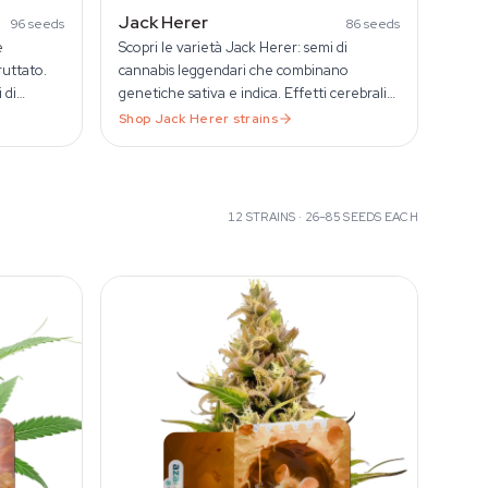
Jack Herer
96
seeds
86
seeds
e
Scopri le varietà Jack Herer: semi di
ruttato.
cannabis leggendari che combinano
 di
genetiche sativa e indica. Effetti cerebrali
dbank
ed energizzanti per intenditori.
Shop
Jack Herer
strains
12
STRAINS ·
26–85
SEEDS EACH