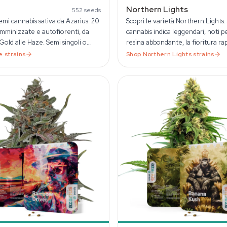
Northern Lights
552
seeds
mi cannabis sativa da Azarius: 20
Scopri le varietà Northern Lights:
emminizzate e autofiorenti, da
cannabis indica leggendari, noti pe
old alle Haze. Semi singoli o
resina abbondante, la fioritura rap
da 3, 5, 10.
effetti rilassanti profondi.
e
strains
Shop
Northern Lights
strains