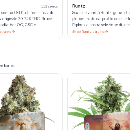
Runtz
112
seeds
semi di OG Kush femminizzati
Scopri le varietà Runtz: genetich
s: originale 20-24% THC, Bruce
pluripremiate dal profilo dolce e f
Godfather OG, GSC e
Esplora la nostra selezione di semi
nti. Dal 1999.
cannabis Runtz delle migliori see
strains
Shop
Runtz
strains
europee.
ed banks.