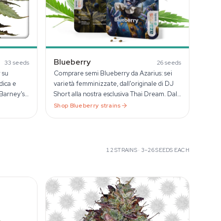
Blueberry
33
seeds
26
seeds
 su
Comprare semi Blueberry da Azarius: sei
dica e
varietà femminizzate, dall'originale di DJ
 Barney's
Short alla nostra esclusiva Thai Dream. Dal
1999.
Shop
Blueberry
strains
12
STRAINS ·
3–26
SEEDS EACH