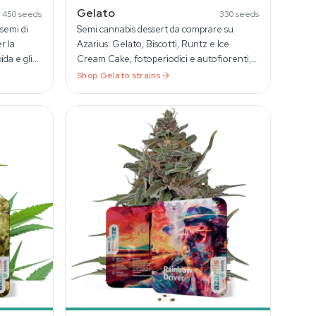
Gelato
450
seeds
330
seeds
 semi di
Semi cannabis dessert da comprare su
r la
Azarius: Gelato, Biscotti, Runtz e Ice
ida e gli
Cream Cake, fotoperiodici e autofiorenti,
sempre femminizzati.
Shop
Gelato
strains