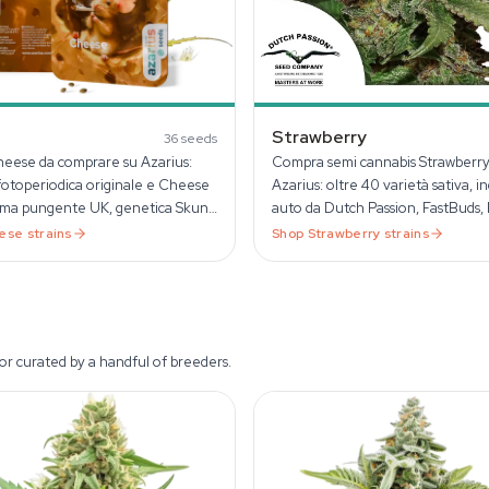
Strawberry
36
seeds
heese da comprare su Azarius:
Compra semi cannabis Strawberry
fotoperiodica originale e Cheese
Azarius: oltre 40 varietà sativa, in
oma pungente UK, genetica Skunk
auto da Dutch Passion, FastBuds,
ani. Dal 1999.
Farm. Spedizione in tutta l'UE.
ese
strains
Shop
Strawberry
strains
or curated by a handful of breeders.