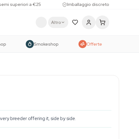
 semi superiori a €25
Imballaggio discreto
Altro
hop
Smokeshop
Offerte
ry breeder offering it, side by side.