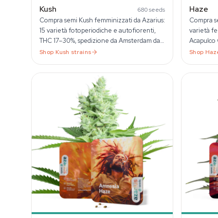
Kush
Haze
680
seeds
Compra semi Kush femminizzati da Azarius:
Compra se
15 varietà fotoperiodiche e autofiorenti,
varietà f
THC 17–30%, spedizione da Amsterdam dal
Acapulco G
1999.
pacchetti 
Shop
Kush
strains
Shop
Haz