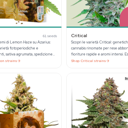
Critical
61
seeds
mi di Lemon Haze su Azarius:
Scopri le varietà Critical: genetich
arietà fotoperiodiche e
cannabis rinomate per rese abbon
nti, sativa agrumata, spedizione
fioriture rapide e aromi intensi. Es
n UE dal 1999.
nostra selezione di semi Critical.
on
strains
Shop
Critical
strains