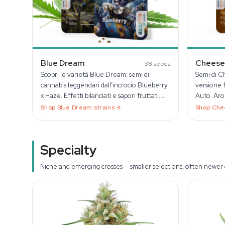
Blue Dream
Cheese
38
seeds
Scopri le varietà Blue Dream: semi di
Semi di C
cannabis leggendari dall'incrocio Blueberry
versione 
x Haze. Effetti bilanciati e sapori fruttati.
Auto. Ar
Ampia selezione su Azarius.
#1 × Afgh
Shop
Blue Dream
strains
Shop
Che
Specialty
Niche and emerging crosses — smaller selections, often newer 