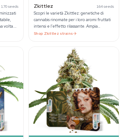
Zkittlez
170
seeds
164
seeds
inizzati
Scopri le varietà Zkittlez: genetiche di
tabile,
cannabis rinomate per i loro aromi fruttati
ma volta.
intensi e l'effetto rilassante. Ampia
selezione di semi Zkittlez su Azarius.
Shop
Zkittlez
strains