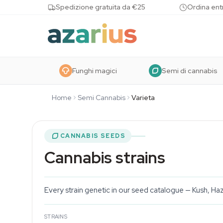
Skip to content
Spedizione gratuita da €25
Ordina entr
Funghi magici
Semi di cannabis
Home
Semi Cannabis
Varieta
CANNABIS SEEDS
Cannabis strains
Every strain genetic in our seed catalogue — Kush, Ha
STRAINS