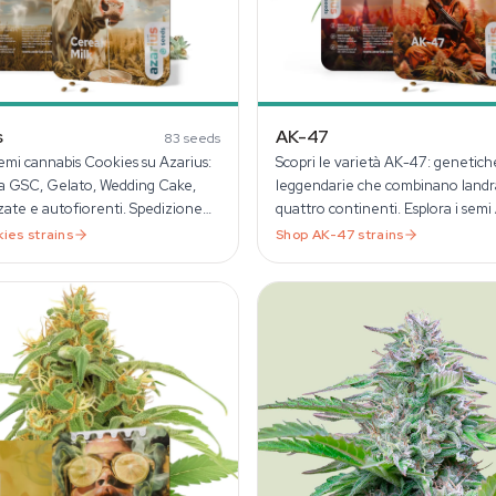
s
AK-47
83
seeds
mi cannabis Cookies su Azarius:
Scopri le varietà AK-47: genetich
tra GSC, Gelato, Wedding Cake,
leggendarie che combinano landr
ate e autofiorenti. Spedizione
quattro continenti. Esplora i sem
da Amsterdam dal 1999.
disponibili nel catalogo Azarius.
kies
strains
Shop
AK-47
strains