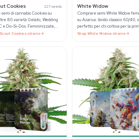
out Cookies
White Widow
227
seeds
semi di cannabis Cookies su
Comprare semi White Widow femm
oltre 80 varietà Gelato, Wedding
su Azarius: ibrido classico 60/40, s
 e Do-Si-Dos. Femminizzate,
perfetto per chi coltiva per la pri
ti e fast version.
Spedizione UE dal 1999.
 Scout Cookies
strains
Shop
White Widow
strains